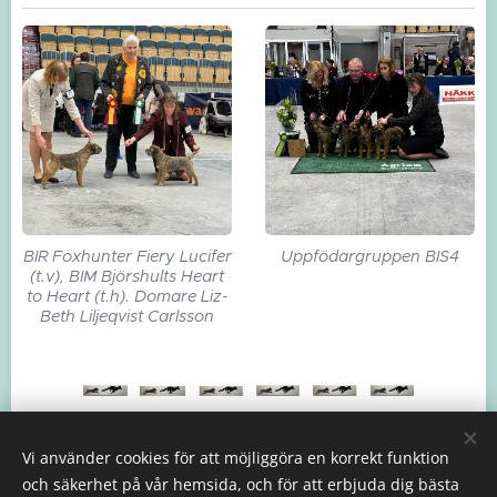
BIR Foxhunter Fiery Lucifer
Uppfödargruppen BIS4
(t.v), BIM Björshults Heart
to Heart (t.h). Domare Liz-
Beth Liljeqvist Carlsson
Vi använder cookies för att möjliggöra en korrekt funktion
och säkerhet på vår hemsida, och för att erbjuda dig bästa