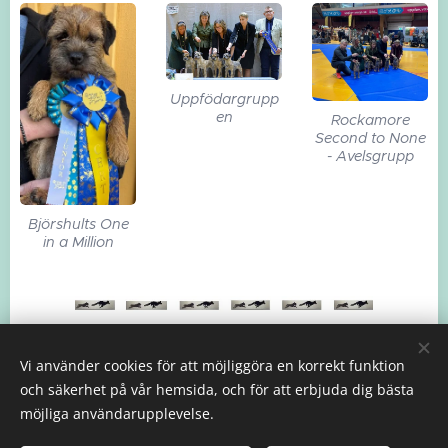
Uppfödargrupp
en
Rockamore
Second to None
- Avelsgrupp
Björshults One
in a Million
Vi använder cookies för att möjliggöra en korrekt funktion
och säkerhet på vår hemsida, och för att erbjuda dig bästa
möjliga användarupplevelse.
Marie Carlsson | Nyköping | Telefon: 0705-25 83 31 |
Epost:
mariecarlsson68@outlook.com