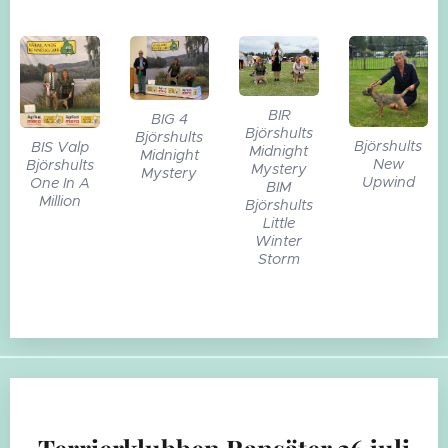
BIR
BIG 4
Björshults
Björshults
Björshults
BIS Valp
Midnight
Midnight
New
Björshults
Mystery
Mystery
Upwind
One In A
BIM
Million
Björshults
Little
Winter
Storm
Terrierklubben Ransäter 26 juli