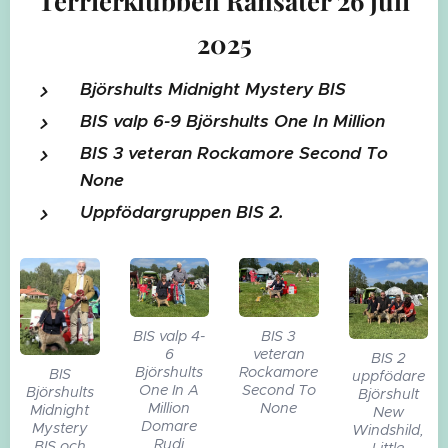
2025
Björshults Midnight Mystery BIS
BIS valp 6-9 Björshults One In Million
BIS 3 veteran Rockamore Second To
None
Uppfödargruppen BIS 2.
BIS valp 4-
BIS 3
6
veteran
BIS 2
Björshults
Rockamore
BIS
uppfödare
One In A
Second To
Björshults
Björshult
Million
None
Midnight
New
Domare
Mystery
Windshild,
Rudi
BIS och