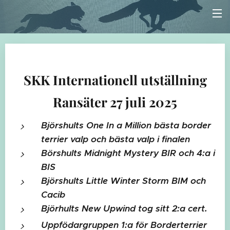
SKK Internationell utställning
Ransäter 27 juli 2025
Björshults One In a Million
bästa border
terrier
valp och bästa valp i finalen
Börshults Midnight Mystery BIR och 4:a i
BIS
Björshults Little Winter Storm BIM och
Cacib
Björhults New Upwind tog sitt 2:a cert.
Uppfödargruppen 1:a för Borderterrier