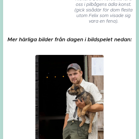
oss i pilbågens ädla konst.
(gick sisådär för dom flesta
utom Felix som visade sig
vara en fena).
Mer härliga bilder från dagen i bildspelet nedan: