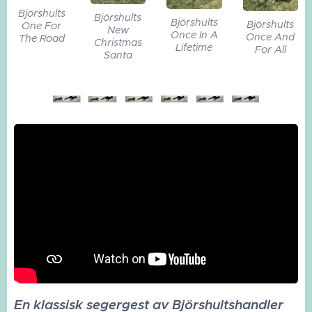
Björshults
Björshults
Björshults
Björshults
One For
New
Once In A
Once And
The Road
Christmas
Lifetime
For All
Santa
En klassisk segergest av Björshultshandler