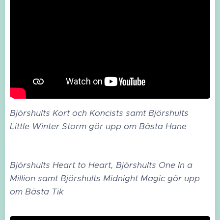
Björshults Kort och Koncists samt Björshults
Little Winter Storm gör upp om Bästa Hane
Björshults Heart to Heart, Björshults One In a
Million samt Björshults Midnight Magic gör upp
om Bästa Tik