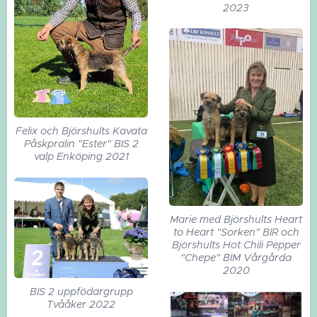
2023
Felix och Björshults Kavata
Påskpralin "Ester" BIS 2
valp Enköping 2021
Marie med Björshults Heart
to Heart "Sorken" BIR och
Björshults Hot Chili Pepper
"Chepe" BIM Vårgårda
2020
BIS 2 uppfödargrupp
Tvååker 2022