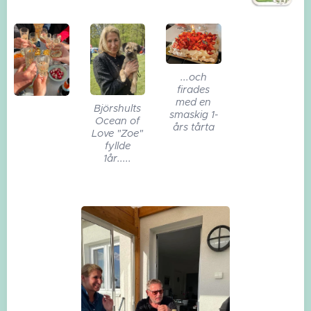
...och
firades
med en
Björshults
smaskig 1-
Ocean of
års tårta
Love "Zoe"
fyllde
1år.....