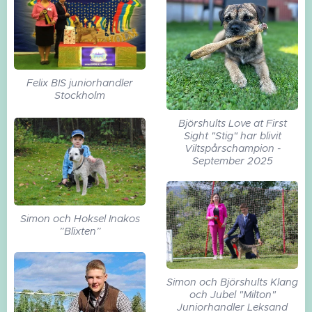
Felix BIS juniorhandler
Stockholm
Björshults Love at First
Sight "Stig" har blivit
Viltspårschampion -
September 2025
Simon och Hoksel Inakos
”Blixten”
Simon och Björshults Klang
och Jubel "Milton"
Juniorhandler Leksand