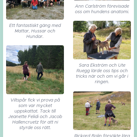
Ann Carlström förevisade
oss om hundens anatomi.
Ett fantastiskt gäng med
Mattar, Hussar och
Hundar.
Sara Ekström och Ute
Ruegg lärde oss tips och
tricks när och om vi går i
ringen.
Viltspår fick vi prova på
som var mycket
uppskattat. Tack till
Jeanette Felidi och Jacob
Hallencruetz för att ni
styrde oss rätt.
Rickard Bolin försökte lära