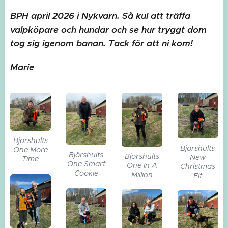
BPH april 2026 i Nykvarn. Så kul att träffa
valpköpare och hundar och se hur tryggt dom
tog sig igenom banan. Tack för att ni kom!
Marie
Björshults
Björshults
One More
Björshults
Björshults
New
Time
One Smart
One In A
Christmas
Cookie
Million
Elf