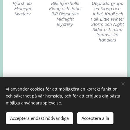
Björshults
BIM Björshults
Uppfödargrupp
Midnight
Klang och Jubel
en Klang och
Mystery
BIR Björshults
Jubel, Knall och
Midnight
Fall, Little Winter
Mystery
Storm och Night
Rider och mina
fantastiska
handlers
Vi använder cookies för att möjliggöra en korrekt funktion
och säkerhet på vår hemsida, och för att erbjuda dig bästa
möjliga användarupplevelse.
Marie Carlsson | Nyköping | Telefon: 0705-25 83 31 |
Epost:
mariecarlsson68@outlook.com
Acceptera endast nödvändiga
Acceptera alla
t
Cookies
Björshults
Kennel på Facebook